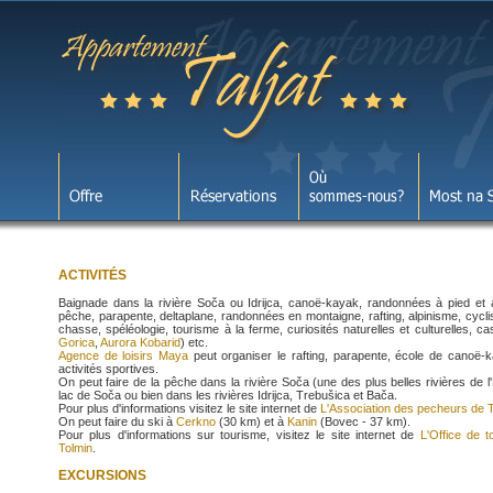
ACTIVITÉS
Baignade dans la rivière Soča ou Idrijca, canoë-kayak, randonnées à pied et à
pêche, parapente, deltaplane, randonnées en montaigne, rafting, alpinisme, cyclis
chasse, spéléologie, tourisme à la ferme, curiosités naturelles et culturelles, ca
Gorica
,
Aurora Kobarid
) etc.
Agence de loisirs Maya
peut organiser le rafting, parapente, école de canoë-k
activités sportives.
On peut faire de la pêche dans la rivière Soča (une des plus belles rivières de l
lac de Soča ou bien dans les rivières Idrijca, Trebušica et Bača.
Pour plus d'informations visitez le site internet de
L'Association des pecheurs de 
On peut faire du ski à
Cerkno
(30 km) et à
Kanin
(Bovec - 37 km).
Pour plus d'informations sur tourisme, visitez le site internet de
L'Office de t
Tolmin
.
EXCURSIONS