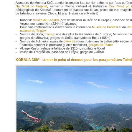
Alentours de Most na Soči: sentier le long du lac, sentier a theme sur l'eau et l'éne
Na Most po krepost
, sentier a theme culturel et historique
Čez Most po 
pédagogique de Kosmač, excursion en bateau sur le lac, points de vue magnif
de l'alentours, rivieres (Soča, Idrijca, Trebušica et Nadiža).
-
Kobarid:
Musée de Kobarid
(prix de meilleur musée de l'Europe), cascade de 
Vrsno, montagne Krn (2244m), alpages.
Pour plus d'informations visitez sites le internet du
Musée de Kobarid
et du
Par
national du Triglav
.
-
Source de Soča,
Trenta
: une des plus belles vallées de l'Europe, Musée de Tr
gorges de Mlinarica, gorges de Soča, cascade de Boka (106m)
-
Source de Tolminka: église de
Javorca
(construite dans la vallée pittoresque d
Tolminka pendant la première guerre mondiale),
gorges de Tolmin
-
Alpage Razor: refuge à l'altitude de 1315m; montagne Vogel
-
vallée de Trebuščica, cascade de Pršjak, gorge de Gačnik
KOBALA 360° - lancer le point ci-dessus pour les parapentistes Tolm